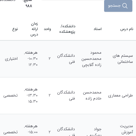
جستجو
988
زمان
دانشکده/
نام درس
استاد
واحد
ارائه
نوع
پژوهشکده
درس
محمود
هرهفته,
سیستم های
دانشکدگان
محمدحسین
2
10:30-
اختیاری
ساختمانی
‌فنی
زاده گلابچی
12:30
هرهفته,
محمدحسن
دانشکدگان
طراحی معماری
2
13:30-
تخصصی
خادم زاده
‌فنی
15:30
مدیریت
هرهفته,
جواد
دانشکدگان
آموزش
2
15:00-
تخصصی
پورکریمی
‌فنی