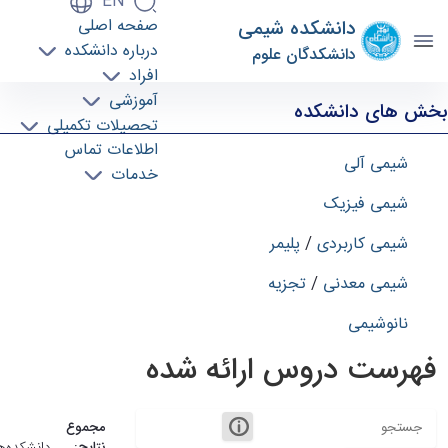
EN
صفحه اصلی
دانشکده شیمی
درباره دانشکده
دانشکدگان علوم
افراد
دروس دانشکده - schem- دانشکده شیمی
آموزشی
بخش های دانشکده
تحصیلات تکمیلی
اطلاعات تماس
شیمی آلی
خدمات
شیمی فیزیک
شیمی کاربردی
/
پلیمر
شیمی معدنی
/
تجزیه
نانوشیمی
فهرست دروس ارائه شده
مجموع
نتایج:
دانشکده‌ها