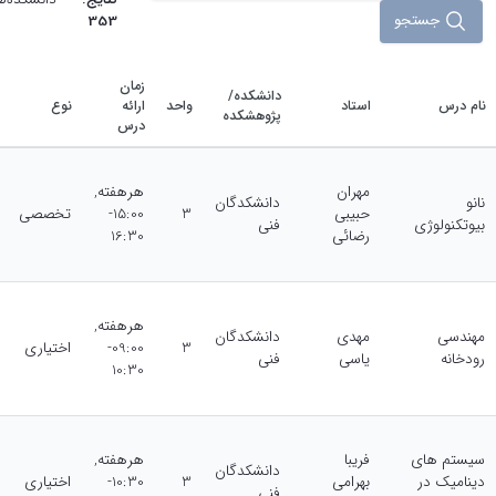
جستجو
353
زمان
دانشکده/
نام درس
استاد
واحد
ارائه
نوع
پژوهشکده
درس
مهران
هرهفته,
نانو
دانشکدگان
حبیبی
3
15:00-
تخصصی
بیوتکنولوژی
‌فنی
رضائی
16:30
هرهفته,
مهندسی
مهدی
دانشکدگان
3
09:00-
اختیاری
رودخانه
یاسی
‌فنی
10:30
سیستم های
فریبا
هرهفته,
دانشکدگان
دینامیک در
بهرامی
3
10:30-
اختیاری
‌فنی