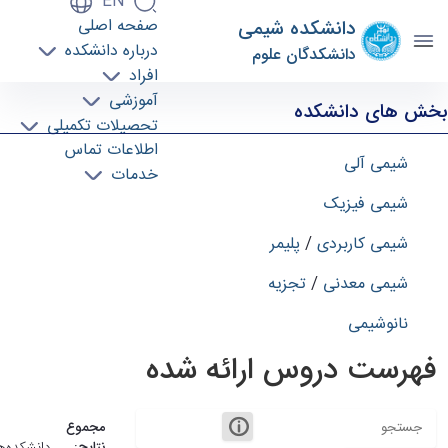
EN
صفحه اصلی
دانشکده شیمی
درباره دانشکده
دانشکدگان علوم
افراد
دروس دانشکده - schem- دانشکده شیمی
آموزشی
بخش های دانشکده
تحصیلات تکمیلی
اطلاعات تماس
شیمی آلی
خدمات
شیمی فیزیک
شیمی کاربردی
/
پلیمر
شیمی معدنی
/
تجزیه
نانوشیمی
فهرست دروس ارائه شده
مجموع
نتایج:
دانشکده‌ها