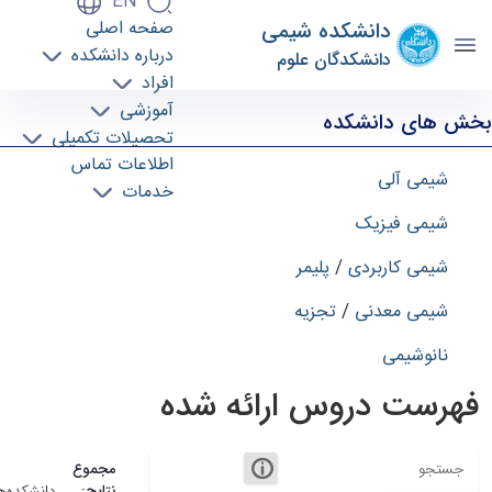
EN
صفحه اصلی
دانشکده شیمی
درباره دانشکده
دانشکدگان علوم
افراد
دروس دانشکده - schem- دانشکده شیمی
آموزشی
بخش های دانشکده
تحصیلات تکمیلی
اطلاعات تماس
شیمی آلی
خدمات
شیمی فیزیک
شیمی کاربردی
/
پلیمر
شیمی معدنی
/
تجزیه
نانوشیمی
فهرست دروس ارائه شده
مجموع
نتایج:
دانشکده‌ها